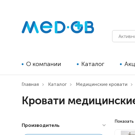
О компании
Каталог
Ак
Главная
Каталог
Медицинские кровати
Технические средства
Кровати медицинские
реабилитации для детей
Технические средства
реабилитации для взрослых
Показать 
Производитель