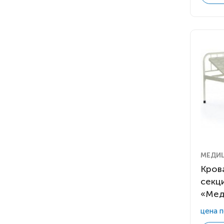
МЕДИ
Крова
секц
«Мед
цена п