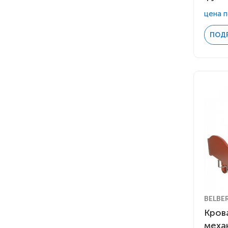
цена п
ПОД
BELBE
Кров
меха