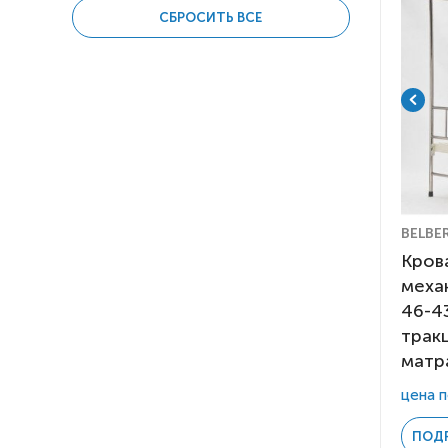
Респираторное оборудование
СБРОСИТЬ ВСЕ
Подъёмники для инвалидов
Belberg
4
Медицинофф
8
BELBE
Кров
меха
46-43
трак
матр
цена п
ПОД