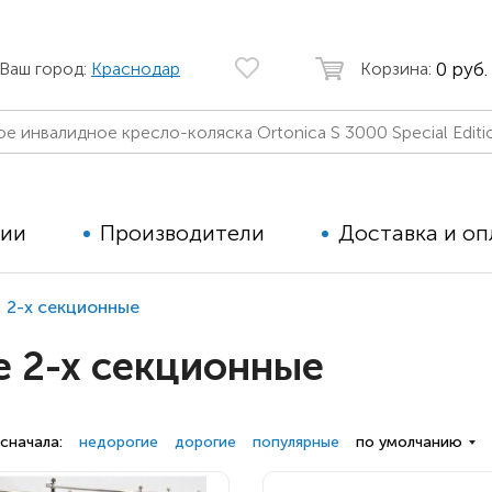
0 руб.
Ваш город:
Краснодар
Корзина:
ции
Производители
Доставка и оп
2-х секционные
Автомобильные кресла
Аппараты
 2-х секционные
Коляски для детей с ДЦП
Тренажё
Коляски для детей активного
Дополнит
типа
для дете
сначала:
недорогие
дорогие
популярные
по умолчанию
Детские вертикализаторы