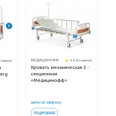
МЕДИЦИНОФФ
4.8 (12 оценок)
8 оценок)
Кровать механическая 2 -
я
секционная
erg
«Медицинофф»
 инвалидов
омобилей
ры
цена по запросу
апия
ПОДРОБНЕЕ