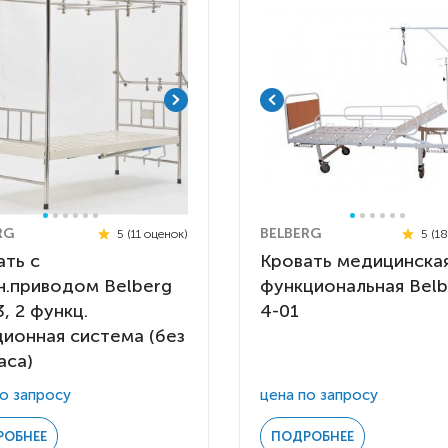
Детские коляски с
электроприводом
Функциональные опоры
Ходунки
Велосипеды
Для ванны
Товары для
RG
BELBERG
5 (11 оценок)
5 (1
позиционирования
ать c
Кровать медицинска
н.приводом Belberg
функциональная Belb
Реабилитационные костюмы
, 2 функц.
4-01
Иппотренажёры
ционная система (без
Активные
CPAP | BPAP аппараты
Вертикальные
Весы для
Для авт
аса)
Кресла-коляски с ручным
Аппараты для вентиляции
Наклонные
Тренажё
о запросу
цена по запросу
приводом
лёгких
Гусеничные
Иппотер
РОБНЕЕ
ПОДРОБНЕЕ
Кресло-коляски с
Откашливатели