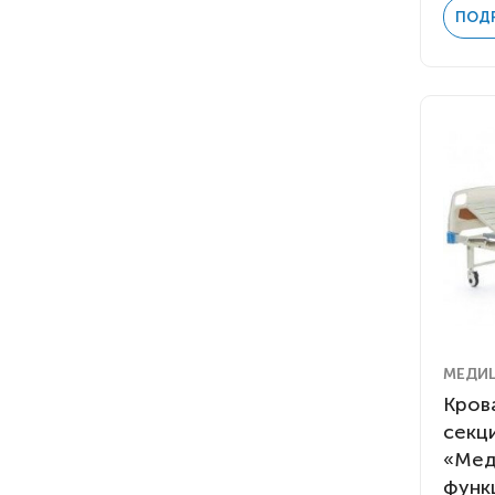
ПОД
МЕДИ
Крова
секц
«Мед
функ