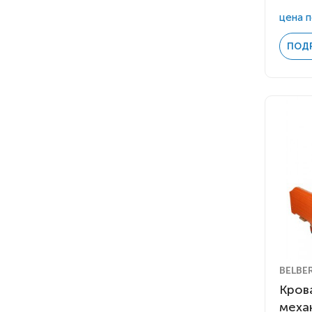
цена п
ПОД
BELBE
Кров
меха