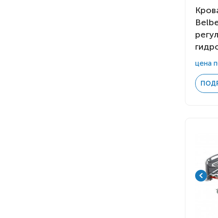
Крова
Belbe
регу
гидр
цена п
ПОД