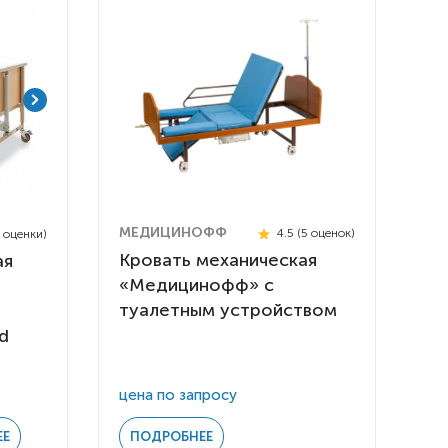
МЕДИЦИНОФФ
4.5 (5 оценок)
4 оценки)
Кровать механическая
ая
«Медицинофф» с
туалетным устройством
rd
 инвалидов
омобилей
ры
цена по запросу
апия
ЕЕ
ПОДРОБНЕЕ