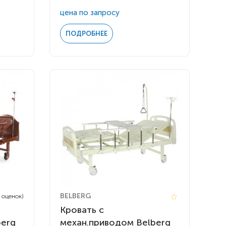
цена по запросу
ПОДРОБНЕЕ
BELBERG
5 оценок)
Кровать c
berg
механ.приводом Belberg