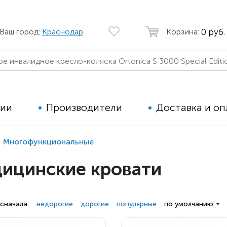
0 руб.
Ваш город:
Краснодар
Корзина:
ции
Производители
Доставка и оп
Многофункциональные
Автомобильные кресла
Аппараты
ицинские кровати
Коляски для детей с ДЦП
Тренажё
Коляски для детей активного
Дополнит
типа
для дете
сначала:
недорогие
дорогие
популярные
по умолчанию
Детские вертикализаторы