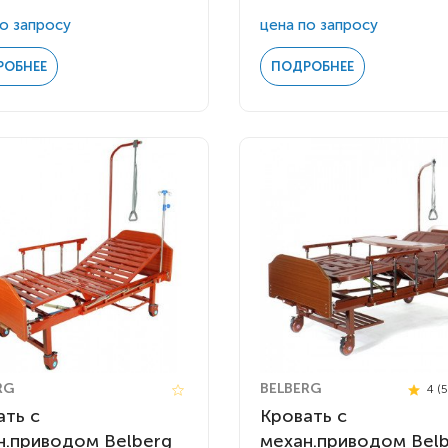
о запросу
цена по запросу
РОБНЕЕ
ПОДРОБНЕЕ
RG
BELBERG
4 (
ать c
Кровать c
н.приводом Belberg
механ.приводом Bel