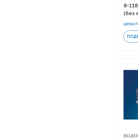
8-11
(без
цена п
ПОД
BELBE