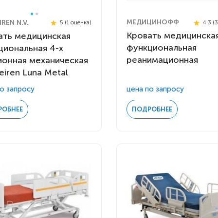
МЕДИЦИНОФФ
REN N.V.
4.3 (
5 (1 оценка)
Кровать медицинска
ать медицинская
функциональная
циональная 4-х
реанимационная
ионная механическая
iren Luna Metal
о запросу
цена по запросу
РОБНЕЕ
ПОДРОБНЕЕ