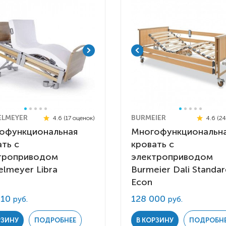
Детские коляски с
электроприводом
Функциональные опоры
Ходунки
Велосипеды
Для ванны
Товары для
ELMEYER
BURMEIER
4.6 (17 оценок)
4.6 (2
позиционирования
офункциональная
Многофункциональн
ть с
кровать с
Реабилитационные костюмы
троприводом
электроприводом
Иппотренажёры
elmeyer Libra
Burmeier Dali Standa
Активные
CPAP | BPAP аппараты
Вертикальные
Весы для
Для авт
Econ
Кресла-коляски с ручным
Аппараты для вентиляции
Наклонные
Тренажё
010
128 000
руб.
руб.
приводом
лёгких
Гусеничные
Иппотер
РЗИНУ
ПОДРОБНЕЕ
В КОРЗИНУ
ПОДРОБН
Кресло-коляски с
Откашливатели