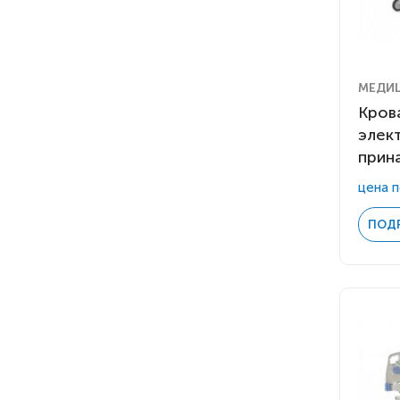
МЕДИ
Кров
элек
прин
цена п
ПОД