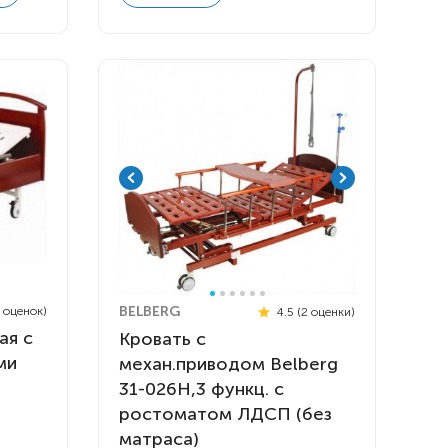
BELBERG
6 оценок)
4.5 (2 оценки)
ая с
Кровать c
ми
механ.приводом Belberg
31-026H,3 функц. с
ростоматом ЛДСП (без
матраса)