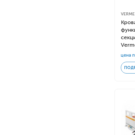
VERMEI
Кров
функ
секц
Verme
цена п
ПОД