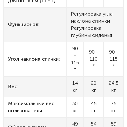
для ног в см (Ш - Г):
Регулировка угла
наклона спинки
Функционал:
Регулировка
глубины сиденья
90
90 -
90 -
-
Угол наклона спинки:
110
115
115
°
°
°
14
20
24.5
Вес:
кг
кг
кг
Максимальный вес
30
45
75
пользователя:
кг
кг
кг
49
54
59