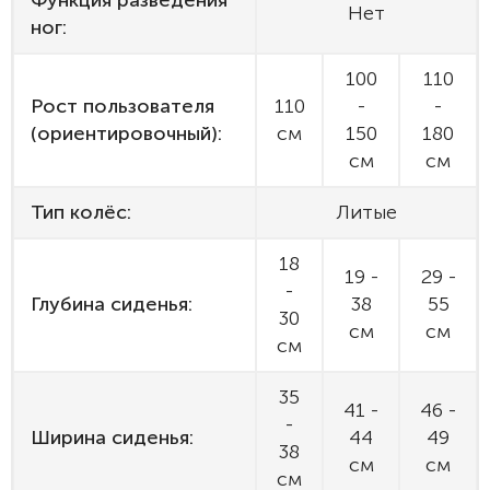
Функция разведения
Нет
ног:
100
110
Рост пользователя
110
-
-
(ориентировочный):
см
150
180
см
см
Тип колёс:
Литые
18
19 -
29 -
-
Глубина сиденья:
38
55
30
см
см
см
35
41 -
46 -
-
Ширина сиденья:
44
49
38
см
см
см