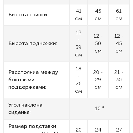
41
45
61
Высота спинки:
см
см
см
12
12 -
12 -
-
Высота подножки:
50
45
39
см
см
см
18
Расстояние между
20 -
21 -
-
боковыми
29
30
26
поддержками:
см
см
см
Угол наклона
10 °
сиденья:
Размер подставки
20
24
27