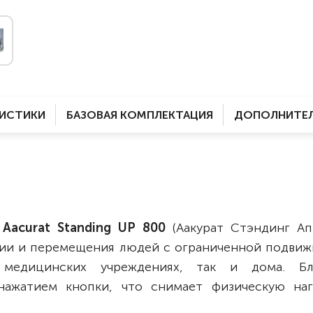
Комнатные
электроприводом
Кислородное оборудование
Для бассейна
Скутеры
Для ванны
Оборудование с туалетом
Электрические
Приставки для кресел-
Для дома
колясок
РИСТИКИ
БАЗОВАЯ КОМПЛЕКТАЦИЯ
ДОПОЛНИТЕЛ
Лестничные
Противопролежневые
подушки
Мобильные
Для пляжа
Уличные
Кресла-каталки
Трансформеры
Aacurat Standing UP 800
(Аакурат Стэндинг Ап
Вертикализаторы
ции и перемещения людей с ограниченной подвиж
Кровати для дома
медицинских учреждениях, так и дома. Бл
Ванна для инвалидов
нажатием кнопки, что снимает физическую наг