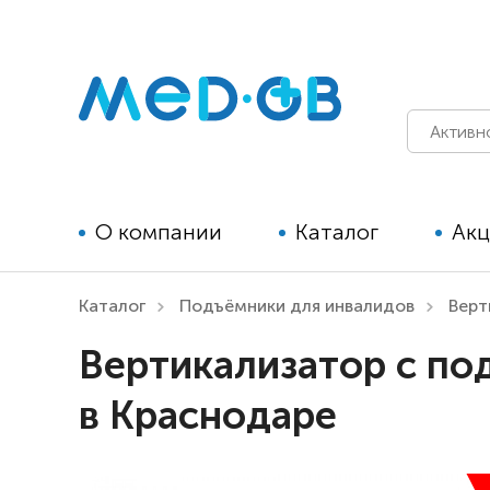
О компании
Каталог
Ак
Каталог
Подъёмники для инвалидов
Верт
Технические средства
Вертикализатор с по
реабилитации для детей
в Краснодаре
Технические средства
реабилитации для взрослых