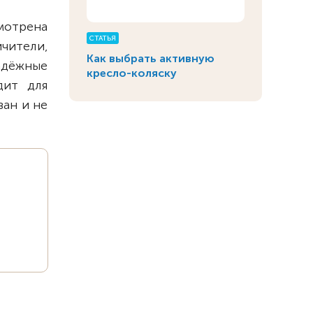
мотрена
СТАТЬЯ
ичители,
Как выбрать активную
адёжные
кресло-коляску
дит для
ан и не