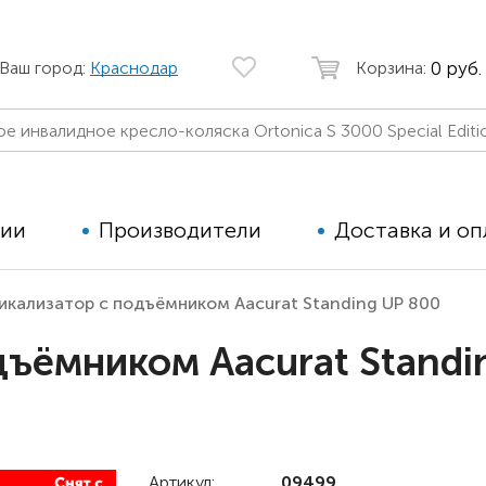
0 руб.
Ваш город:
Краснодар
Корзина:
ции
Производители
Доставка и оп
икализатор с подъёмником Aacurat Standing UP 800
Автомобильные кресла
Аппараты
дъёмником Aacurat Standi
Коляски для детей с ДЦП
Тренажё
Коляски для детей активного
Дополнит
типа
для дете
Детские вертикализаторы
Артикул:
09499