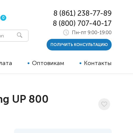
8 (861) 238-77-89
0
8 (800) 707-40-17
Пн-пт 9:00-19:00
ПОЛУЧИТЬ КОНСУЛЬТАЦИЮ
лата
Оптовикам
Контакты
 и тутора
ng UP 800
ры
ельные опции к ТСР
й