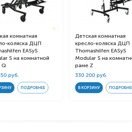
кая комнатная
Детская комнатная
ло-коляска ДЦП
кресло-коляска ДЦП
ashilfen EASyS
Thomashilfen EASyS
lar S на комнатной
Modular S на комнатн
 Q
раме Z
350 руб.
330 200 руб.
РЗИНУ
ПОДРОБНЕЕ
В КОРЗИНУ
ПОДРОБНЕ