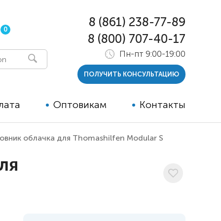
8 (861) 238-77-89
0
8 (800) 707-40-17
Пн-пт 9:00-19:00
ПОЛУЧИТЬ КОНСУЛЬТАЦИЮ
лата
Оптовикам
Контакты
вник облачка для Thomashilfen Modular S
 и тутора
ля
ры
ельные опции к ТСР
й