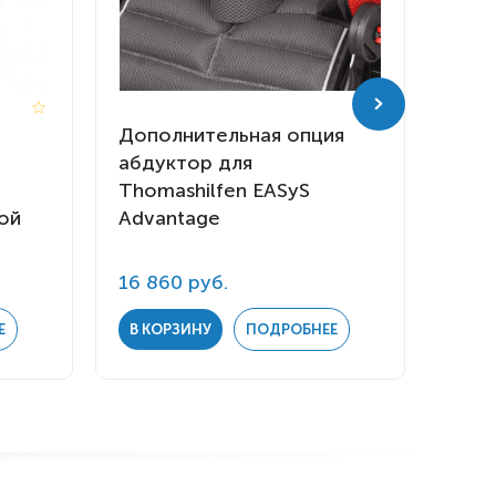
Дополнительная опция
Допо
абдуктор для
пору
Thomashilfen EASyS
Thom
ой
Advantage
Adva
16 860 руб.
10 1
Е
В КОРЗИНУ
ПОДРОБНЕЕ
В К