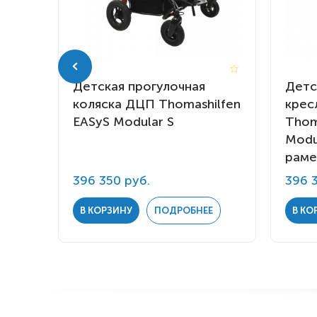
я
Детская прогулочная
Детс
fen
коляска ДЦП Thomashilfen
крес
EASyS Modular S
Thom
Modu
раме
396 350 руб.
396 
Е
В КОРЗИНУ
ПОДРОБНЕЕ
В КО