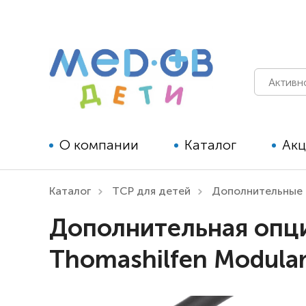
О компании
Каталог
Ак
Каталог
ТСР для детей
Дополнительные 
Технические средства
Дополнительная опци
реабилитации для детей
Thomashilfen Modular
Технические средства
реабилитации для взрослых