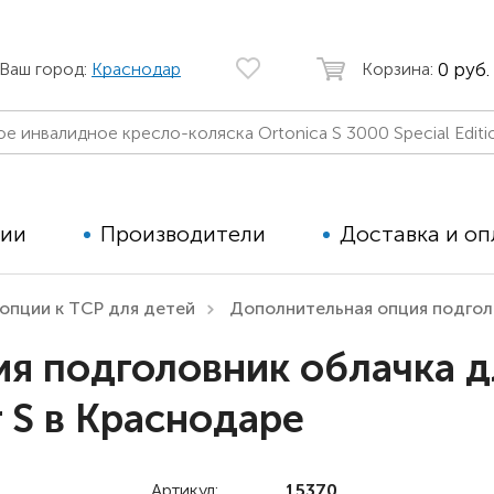
0 руб.
Ваш город:
Краснодар
Корзина:
ции
Производители
Доставка и оп
опции к ТСР для детей
Дополнительная опция подголо
Автомобильные кресла
Аппараты
я подголовник облачка д
Коляски для детей с ДЦП
Тренажё
 S в Краснодаре
Коляски для детей активного
Дополнит
типа
для дете
Детские вертикализаторы
Артикул:
15370